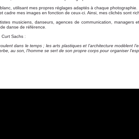
nc, utilisant mes propres réglages adaptés à chaque photographie. De p
et cadre mes images en fonction de ceux-ci. Ainsi, mes clichés sont ric
rtistes musiciens, danseurs, agences de communication, managers et g
de danse de référence.
e Curt Sachs :
ulent dans le temps ; les arts plastiques et l’architecture modèlent l’e
 verbe, au son, l’homme se sert de son propre corps pour organiser l’es