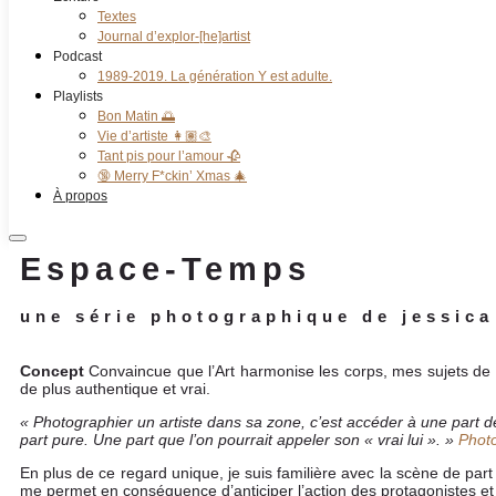
Textes
Journal d’explor-[he]artist
Podcast
1989-2019. La génération Y est adulte.
Playlists
Bon Matin 🌅
Vie d’artiste 👩🏽‍🎨
Tant pis pour l’amour 🥀
🔞 Merry F*ckin’ Xmas 🎄
À propos
Espace-Temps
une série photographique de jessica
Concept
Convaincue que l’Art harmonise les corps, mes sujets de pré
de plus authentique et vrai.
« Photographier un artiste dans sa zone, c’est accéder à une part d
part pure. Une part que l’on pourrait appeler son « vrai lui ». »
Photo
En plus de ce regard unique, je suis familière avec la scène de par
me permet en conséquence d’anticiper l’action des protagonistes e