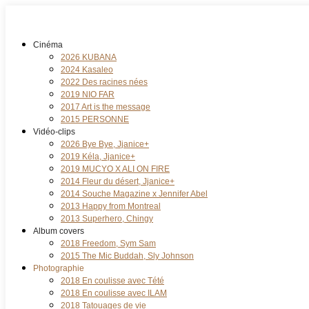
Cinéma
2026 KUBANA
2024 Kasaleo
2022 Des racines nées
2019 NIO FAR
2017 Art is the message
2015 PERSONNE
Vidéo-clips
2026 Bye Bye, Jjanice+
2019 Kéla, Jjanice+
2019 MUCYO X ALI ON FIRE
2014 Fleur du désert, Jjanice+
2014 Souche Magazine x Jennifer Abel
2013 Happy from Montreal
2013 Superhero, Chingy
Album covers
2018 Freedom, Sym Sam
2015 The Mic Buddah, Sly Johnson
Photographie
2018 En coulisse avec Tété
2018 En coulisse avec ILAM
2018 Tatouages de vie