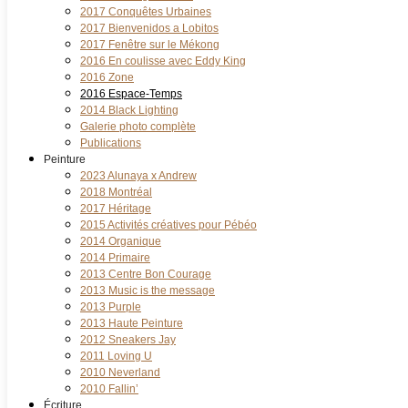
2017 Conquêtes Urbaines
2017 Bienvenidos a Lobitos
2017 Fenêtre sur le Mékong
2016 En coulisse avec Eddy King
2016 Zone
2016 Espace-Temps
2014 Black Lighting
Galerie photo complète
Publications
Peinture
2023 Alunaya x Andrew
2018 Montréal
2017 Héritage
2015 Activités créatives pour Pébéo
2014 Organique
2014 Primaire
2013 Centre Bon Courage
2013 Music is the message
2013 Purple
2013 Haute Peinture
2012 Sneakers Jay
2011 Loving U
2010 Neverland
2010 Fallin’
Écriture